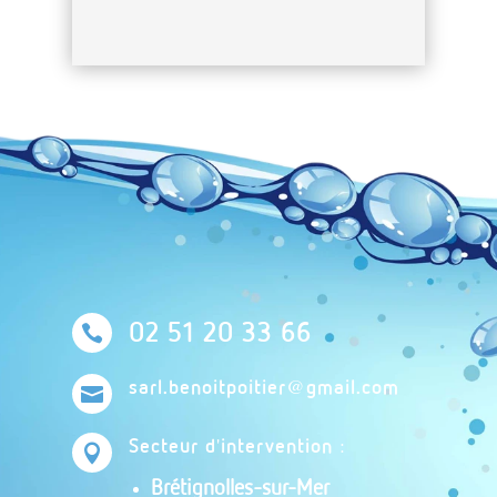

02 51 20 33 66
sarl.benoitpoitier@gmail.com

Secteur d'intervention :

Brétignolles-sur-Mer