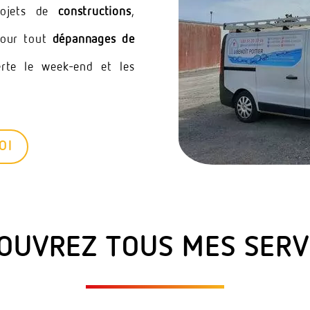
rojets de
constructions
,
pour tout
dépannages de
te le week-end et les
OI
OUVREZ TOUS MES SERV