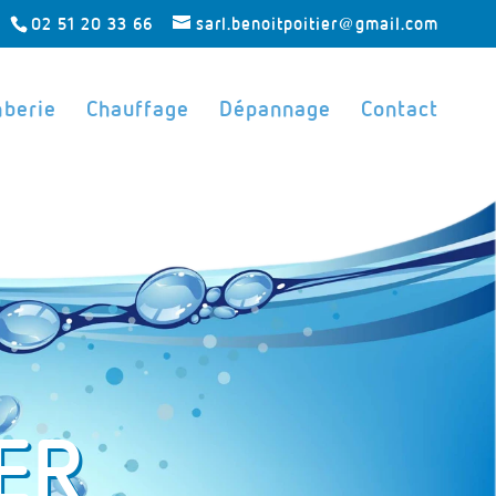
02 51 20 33 66
sarl.benoitpoitier@gmail.com
berie
Chauffage
Dépannage
Contact
ER